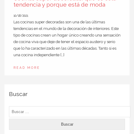
tendencia y porque está de moda
10/18/2021
Las cocinas super decoradas son una de las últimas
tendencias en el mundo de la decoración de interiores. Este
tipo de cocinas crean un hogar único creando una sensación
de cocina viva que deje de tener el espacio austero y serio
que lo ha caracterizado en las últimas décadas. Tanto si es
una cocina independiente […]
READ MORE
Navegación
Entradas anteriores
de
Buscar
entradas
Buscar: