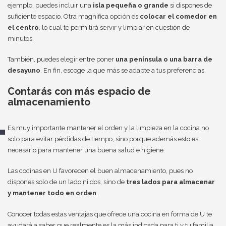
ejemplo, puedes incluir una
isla pequeña o grande
si dispones de
suficiente espacio. Otra magnífica opción es
colocar el comedor en
el centro
, lo cual te permitirá servir y limpiar en cuestión de
minutos.
También, puedes elegir entre poner
una península o una barra de
desayuno
. En fin, escoge la que más se adapte a tus preferencias.
Contarás con más espacio de
almacenamiento
Es muy importante mantener el orden y la limpieza en la cocina no
solo para evitar pérdidas de tiempo, sino porque además esto es
necesario para mantener una buena salud e higiene.
Las cocinas en U favorecen el buen almacenamiento, pues no
dispones solo de un lado ni dos, sino de
tres lados para almacenar
y mantener todo en orden
.
Conocer todas estas ventajas que ofrece una cocina en forma de U te
ayudará a saber que realmente es la más indicada para ti y tu familia.