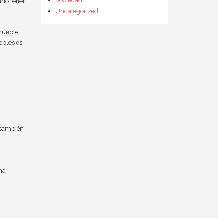
Sociedad
rio tener
Uncategorized
 mueble
ebles es
o también
na