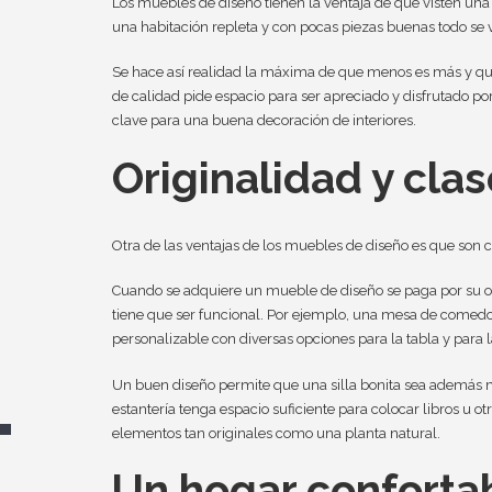
Los muebles de diseño tienen la ventaja de que visten un
una habitación repleta y con pocas piezas buenas todo se 
Se hace así realidad la máxima de que menos es más y que
de calidad pide espacio para ser apreciado y disfrutado 
clave para una buena decoración de interiores.
Originalidad y clas
Otra de las ventajas de los muebles de diseño es que son c
Cuando se adquiere un mueble de diseño se paga por su or
tiene que ser funcional. Por ejemplo, una mesa de come
personalizable con diversas opciones para la tabla y para l
Un buen diseño permite que una silla bonita sea además
estantería tenga espacio suficiente para colocar libros u 
elementos tan originales como una planta natural.
Un hogar conforta