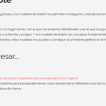
gullosos y los muebles de diseño nos permiten conseguirlo, creando los am
un hogar bonito, con el que nos sintamos identificados y en el que nos gus
tar a la familia y amigos. Y los muebles de diseño son una pieza fundamenta
 bonitos, estos muebles nos ayudan a conseguir el ambiente perfecto en el 
sar...
as de utilizar expositores para escaparates en tu negocio
positores para escaparates tienen unas características diferentes a las de los
tores de interior…