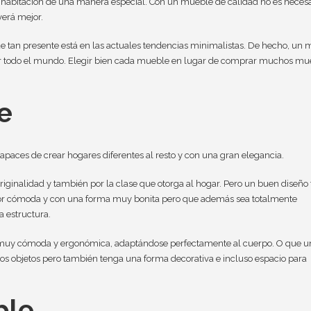
a habitación de una manera especial. Con un mueble de calidad no es necesa
verá mejor.
 tan presente está en las actuales tendencias minimalistas. De hecho, un
por todo el mundo. Elegir bien cada mueble en lugar de comprar muchos mu
e
apaces de crear hogares diferentes al resto y con una gran elegancia.
iginalidad y también por la clase que otorga al hogar. Pero un buen diseñ
dor cómoda y con una forma muy bonita pero que además sea totalmente
a estructura.
 muy cómoda y ergonómica, adaptándose perfectamente al cuerpo. O que u
otros objetos pero también tenga una forma decorativa e incluso espacio para
ble