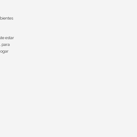
bientes
te estar
l para
hogar