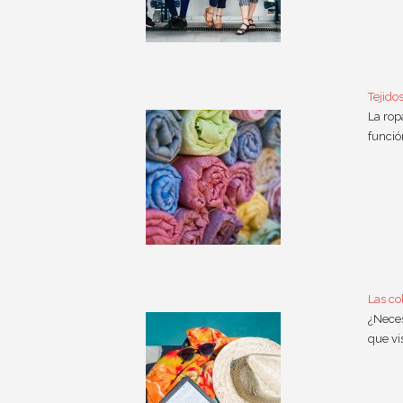
Tejido
La rop
funció
Las co
¿Neces
que vi