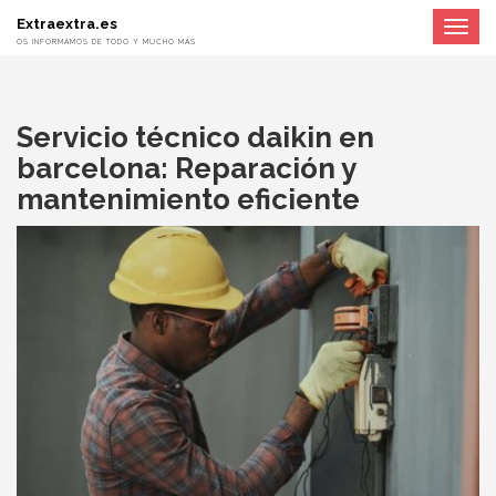
Extraextra.es
Toggle
navigat
OS INFORMAMOS DE TODO Y MUCHO MÁS
Servicio técnico daikin en
barcelona: Reparación y
mantenimiento eficiente