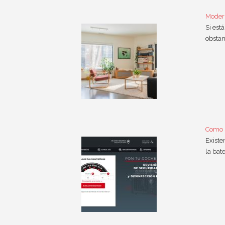
Modern
Si est
obstan
Como s
Existe
la bat