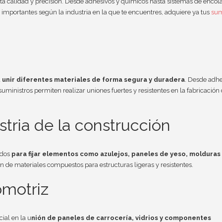
lta calidad y precisión. Desde adhesivos y químicos hasta sistemas de encol
 importantes según la industria en la que te encuentres, adquiere ya tus
sum
a
unir diferentes materiales de forma segura y duradera
. Desde adhe
 suministros permiten realizar uniones fuertes y resistentes en la fabricación
stria de la construcción
ados
para fijar elementos como azulejos, paneles de yeso, molduras
n de materiales compuestos para estructuras ligeras y resistentes.
omotriz
ial en la u
nión de paneles de carrocería, vidrios y componentes