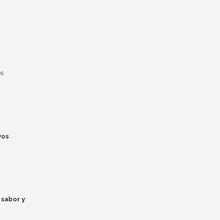
os
yos
.
 sabor y