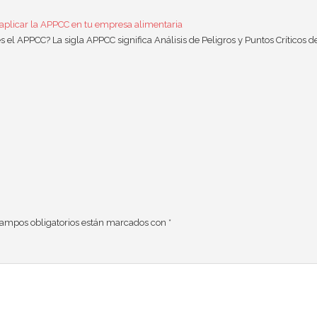
plicar la APPCC en tu empresa alimentaria
s el APPCC? La sigla APPCC significa Análisis de Peligros y Puntos Críticos d
campos obligatorios están marcados con
*