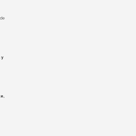
 de
 y
te,