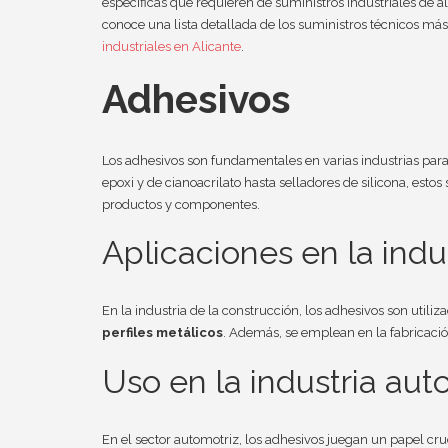
específicas que requieren de suministros industriales de a
conoce una lista detallada de los suministros técnicos más
industriales en Alicante
.
Adhesivos
Los adhesivos son fundamentales en varias industrias par
epoxi y de cianoacrilato hasta selladores de silicona, estos
productos y componentes.
Aplicaciones en la indu
En la industria de la construcción, los adhesivos son utiliz
perfiles metálicos
. Además, se emplean en la fabricació
Uso en la industria aut
En el sector automotriz, los adhesivos juegan un papel cruc