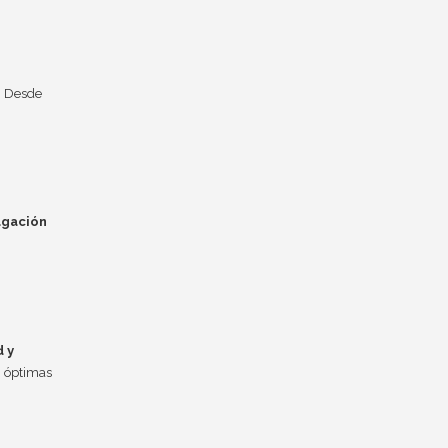
. Desde
agación
 y
n óptimas