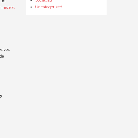
Sociedad
ado
Uncategorized
inistros
sivos
 de
 y