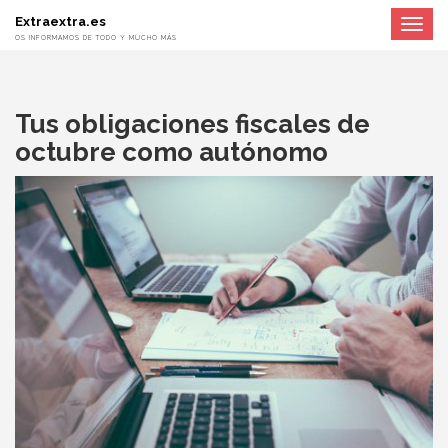
Extraextra.es
Toggle
navigat
OS INFORMAMOS DE TODO Y MUCHO MÁS
Tus obligaciones fiscales de
octubre como autónomo