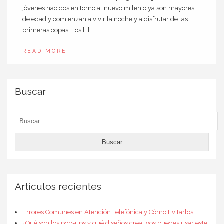
jóvenes nacidos en torno al nuevo milenio ya son mayores
de edad y comienzan a vivir la noche y a disfrutar de las
primeras copas. Los […]
READ MORE
Buscar
Buscar:
Artículos recientes
Errores Comunes en Atención Telefónica y Cómo Evitarlos
¿Qué son los pop-ups y qué diseños creativos puedes usar este